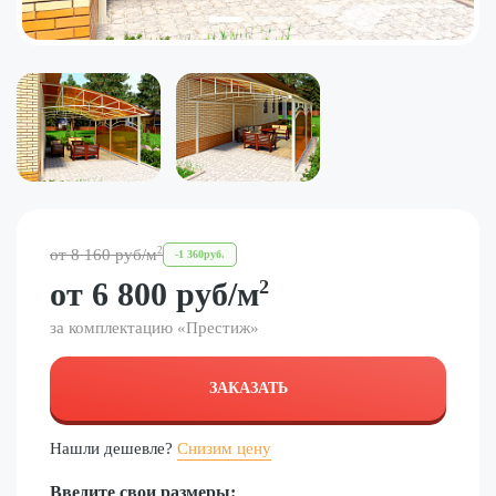
2
от
8 160
руб
/м
-
1 360
руб.
от
6 800
руб
/м
2
за комплектацию «
Престиж
»
ЗАКАЗАТЬ
Нашли дешевле?
Снизим цену
Введите свои размеры: