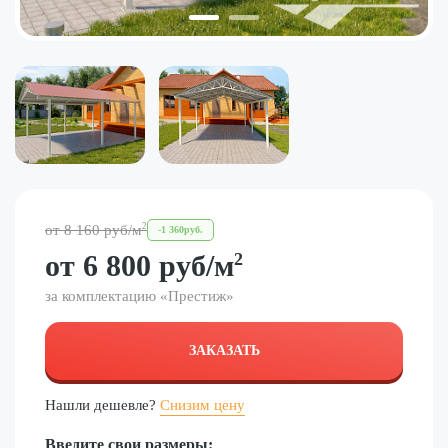
2
от
8 160
руб
/м
-
1 360
руб.
от
6 800
руб
/м
2
за комплектацию «
Престиж
»
ЗАКАЗАТЬ
Нашли дешевле?
Снизим цену
Введите свои размеры: