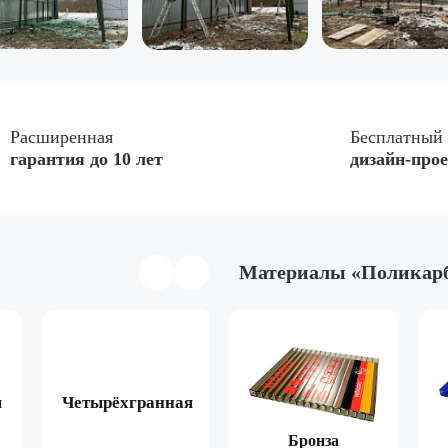
Расширенная
Бесплатный
гарантия до 10 лет
дизайн-про
Материалы «Поликар
я
Четырёхгранная
Арочная
Двухска
Коричневый
Бронза