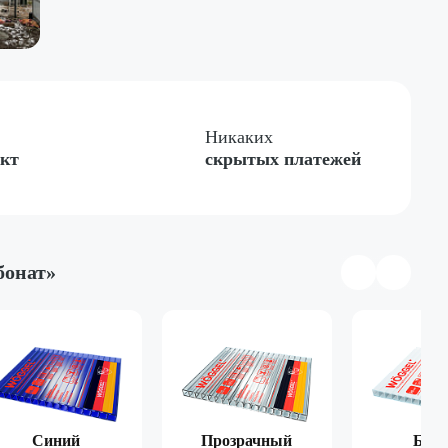
Никаких
ект
скрытых платежей
бонат»
тная
Односкатная
Четырёхгранная
Синий
Прозрачный
Бел