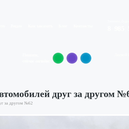
Звоните, будн
ото
Видео
Как заказать
Блог
Контакты
8
(
985
)
Лесной Г
Пишите,
сейчас онлайн:
втомобилей друг за другом №
уг за другом №62