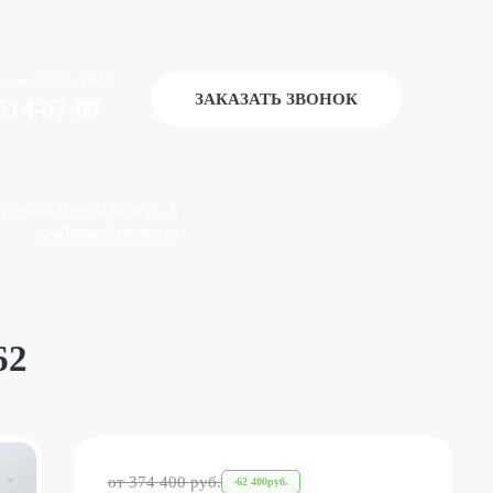
ие дни 9:00 – 18:00
ЗАКАЗАТЬ ЗВОНОК
514-07-09
ородок, Центральная ул., 8
specframe@yandex.ru
62
от
374 400
руб.
-
62 400
руб.