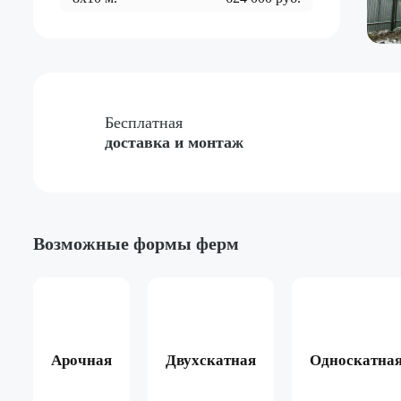
Бесплатная
доставка и монтаж
Возможные формы ферм
Арочная
Двухскатная
Односкатна
ёный
Жёлтый
Красный