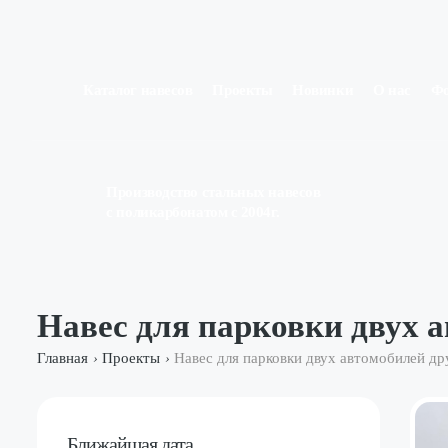
Каталог навесов
Проекты
Новинки
О нас
Ф
Производство стальных навесов
с поликарбонатом с 2004г.
Навес для парковки двух а
Главная
Проекты
Навес для парковки двух автомобилей др
›
›
Ближайшая дата