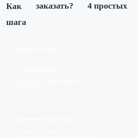
Как
заказать?
4 простых
шага
Заявка на сайте
Вы звоните по телефону:
+7
(
985
)
514-07-09
или оставляете заявку через сайт
на бесплатный
выезд мастера
Заключение договора
Заключаем с вами договор, чтобы вы были
уверенны в качестве нашей работы.