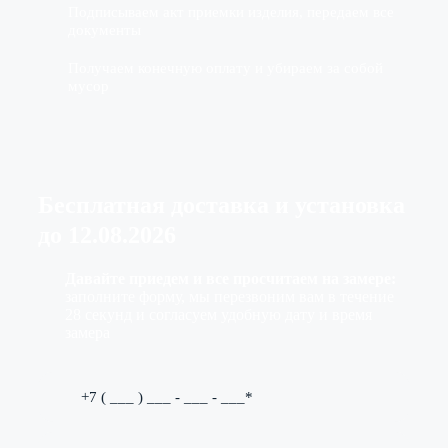
Подписываем акт приемки изделия, передаем все
документы
Получаем конечную оплату и убираем за собой
мусор
Бесплатная доставка
и установка
до
12.08.2026
Давайте приедем и все просчитаем на замере:
заполните форму, мы перезвоним вам в течение
28 секунд и согласуем удобную дату и время
замера